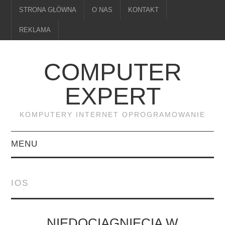
STRONA GŁÓWNA
O NAS
KONTAKT
REKLAMA
COMPUTER
EXPERT
KOMPUTERY INTERNET OPROGRAMOWANIE
MENU
PAMIĘĆ
IOS
DRUKARKI
MONITORY
NIEDOCIĄGNIĘCIA W