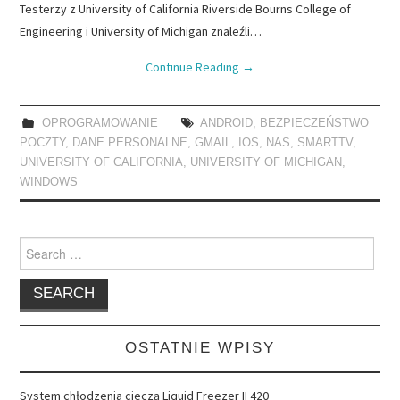
Testerzy z University of California Riverside Bourns College of
Engineering i University of Michigan znaleźli…
Continue Reading
→
OPROGRAMOWANIE
ANDROID
,
BEZPIECZEŃSTWO
POCZTY
,
DANE PERSONALNE
,
GMAIL
,
IOS
,
NAS
,
SMARTTV
,
UNIVERSITY OF CALIFORNIA
,
UNIVERSITY OF MICHIGAN
,
WINDOWS
Search
for:
OSTATNIE WPISY
System chłodzenia cieczą Liquid Freezer II 420