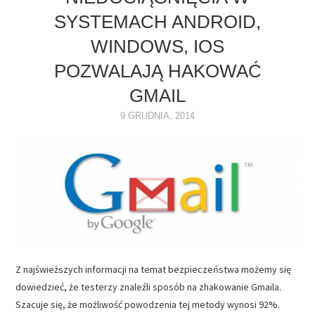
SYSTEMACH ANDROID,
NAPĘDY
WINDOWS, IOS
OPROGRAMOWANIE
POZWALAJĄ HAKOWAĆ
GMAIL
INTERNET
9 GRUDNIA, 2014
Z najświeższych informacji na temat bezpieczeństwa możemy się
dowiedzieć, że testerzy znaleźli sposób na zhakowanie Gmaila.
Szacuje się, że możliwość powodzenia tej metody wynosi 92%.