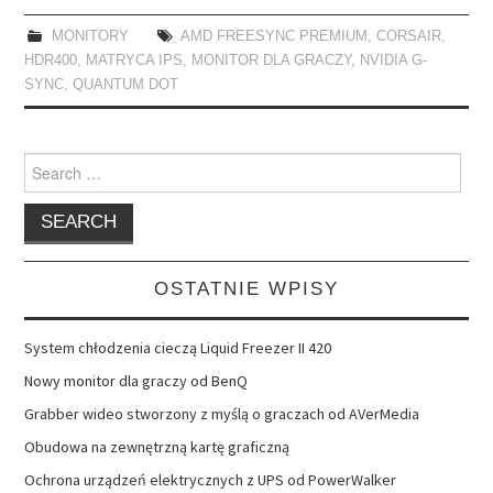
MONITORY
AMD FREESYNC PREMIUM
,
CORSAIR
,
HDR400
,
MATRYCA IPS
,
MONITOR DLA GRACZY
,
NVIDIA G-
SYNC
,
QUANTUM DOT
Search
for:
OSTATNIE WPISY
System chłodzenia cieczą Liquid Freezer II 420
Nowy monitor dla graczy od BenQ
Grabber wideo stworzony z myślą o graczach od AVerMedia
Obudowa na zewnętrzną kartę graficzną
Ochrona urządzeń elektrycznych z UPS od PowerWalker