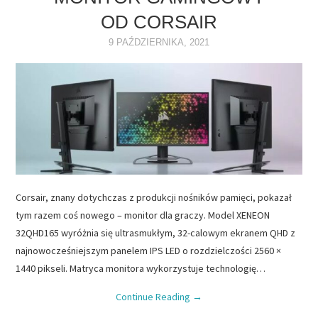
OD CORSAIR
NAPĘDY
9 PAŹDZIERNIKA, 2021
OPROGRAMOWANIE
INTERNET
Corsair, znany dotychczas z produkcji nośników pamięci, pokazał
tym razem coś nowego – monitor dla graczy. Model XENEON
32QHD165 wyróżnia się ultrasmukłym, 32-calowym ekranem QHD z
najnowocześniejszym panelem IPS LED o rozdzielczości 2560 ×
1440 pikseli. Matryca monitora wykorzystuje technologię…
Continue Reading
→