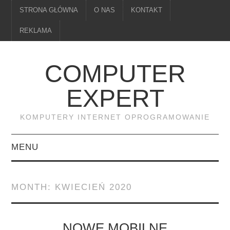
STRONA GŁÓWNA
O NAS
KONTAKT
REKLAMA
COMPUTER
EXPERT
KOMPUTERY INTERNET OPROGRAMOWANIE
MENU
PAMIĘĆ
MONTH:
KWIECIEŃ 2020
DRUKARKI
MONITORY
NOWE MOBILNE