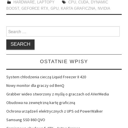
HARDWARE
,
LAPTOPY
CPU
,
CUDA
,
DYNAMIC
BOOST
,
GEFORCE RTX
,
GPU
,
KARTA GRAFICZNA
,
NVIDIA
Search
for:
OSTATNIE WPISY
System chłodzenia cieczą Liquid Freezer II 420
Nowy monitor dla graczy od BenQ
Grabber wideo stworzony z myślą o graczach od AVerMedia
Obudowa na zewnętrzną kartę graficzną
Ochrona urządzeń elektrycznych z UPS od PowerWalker
Samsung SSD 860 QVO