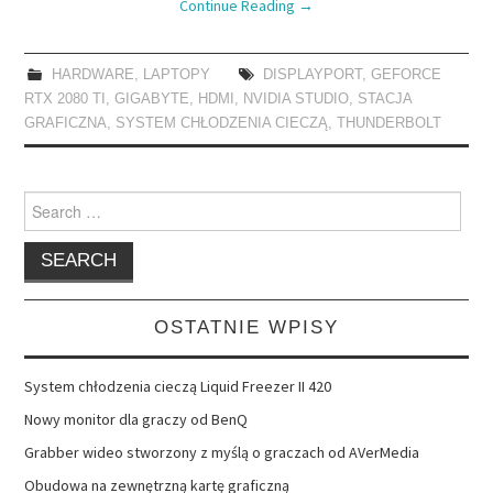
Continue Reading
→
HARDWARE
,
LAPTOPY
DISPLAYPORT
,
GEFORCE
RTX 2080 TI
,
GIGABYTE
,
HDMI
,
NVIDIA STUDIO
,
STACJA
GRAFICZNA
,
SYSTEM CHŁODZENIA CIECZĄ
,
THUNDERBOLT
Search
for:
OSTATNIE WPISY
System chłodzenia cieczą Liquid Freezer II 420
Nowy monitor dla graczy od BenQ
Grabber wideo stworzony z myślą o graczach od AVerMedia
Obudowa na zewnętrzną kartę graficzną