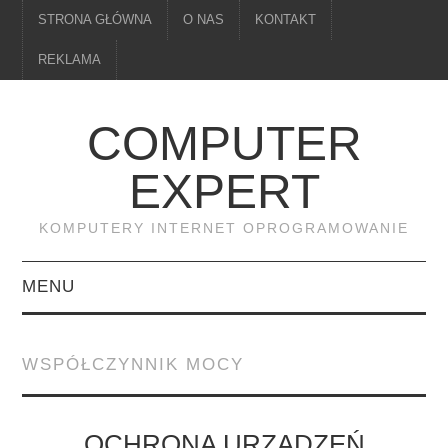
STRONA GŁÓWNA
O NAS
KONTAKT
REKLAMA
COMPUTER
EXPERT
KOMPUTERY INTERNET OPROGRAMOWANIE
MENU
PAMIĘĆ
WSPÓŁCZYNNIK MOCY
DRUKARKI
MONITORY
OCHRONA URZĄDZEŃ