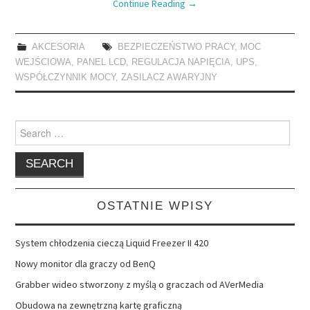
Continue Reading
→
AKCESORIA
BEZPIECZEŃSTWO PRACY
,
MOC
WEJŚCIOWA
,
PANEL LCD
,
REGULACJA NAPIĘCIA
,
UPS
,
WSPÓŁCZYNNIK MOCY
,
ZASILACZ AWARYJNY
Search
for:
OSTATNIE WPISY
System chłodzenia cieczą Liquid Freezer II 420
Nowy monitor dla graczy od BenQ
Grabber wideo stworzony z myślą o graczach od AVerMedia
Obudowa na zewnętrzną kartę graficzną