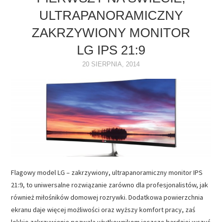
ULTRAPANORAMICZNY
NAPĘDY
ZAKRZYWIONY MONITOR
OPROGRAMOWANIE
LG IPS 21:9
20 SIERPNIA, 2014
INTERNET
Flagowy model LG – zakrzywiony, ultrapanoramiczny monitor IPS
21:9, to uniwersalne rozwiązanie zarówno dla profesjonalistów, jak
również miłośników domowej rozrywki. Dodatkowa powierzchnia
ekranu daje więcej możliwości oraz wyższy komfort pracy, zaś
lekkie zakrzywienie pozwala użytkownikom jeszcze bardziej wczuć