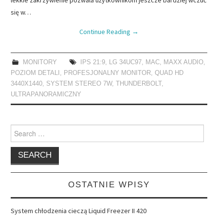
się w…
Continue Reading
→
MONITORY
IPS 21:9
,
LG 34UC97
,
MAC
,
MAXX AUDIO
,
POZIOM DETALI
,
PROFESJONALNY MONITOR
,
QUAD HD
3440X1440
,
SYSTEM STEREO 7W
,
THUNDERBOLT
,
ULTRAPANORAMICZNY
Search
for:
OSTATNIE WPISY
System chłodzenia cieczą Liquid Freezer II 420