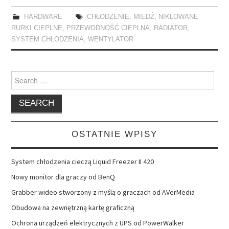
HARDWARE
CHŁODZENIE
,
MIEDŹ
,
NIKLOWANE
RURKI CIEPLNE
,
PRZEWODNOŚĆ CIEPLNA
,
RADIATOR
,
SYSTEM CHŁODZENIA
,
WENTYLATOR
Search
for:
OSTATNIE WPISY
System chłodzenia cieczą Liquid Freezer II 420
Nowy monitor dla graczy od BenQ
Grabber wideo stworzony z myślą o graczach od AVerMedia
Obudowa na zewnętrzną kartę graficzną
Ochrona urządzeń elektrycznych z UPS od PowerWalker