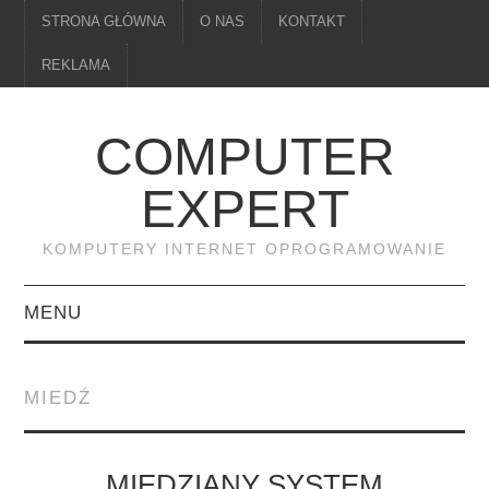
STRONA GŁÓWNA
O NAS
KONTAKT
REKLAMA
COMPUTER
EXPERT
KOMPUTERY INTERNET OPROGRAMOWANIE
MENU
PAMIĘĆ
MIEDŹ
DRUKARKI
MONITORY
MIEDZIANY SYSTEM