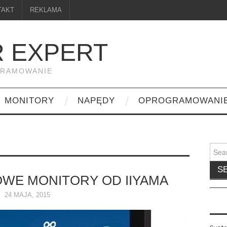
TAKT
REKLAMA
 EXPERT
GRAMOWANIE
MONITORY
NAPĘDY
OPROGRAMOWANI
Searc
for:
WE MONITORY OD IIYAMA
24 MAJA, 2015