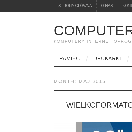
STRONA GŁÓWNA
O NAS
KON
COMPUTER
KOMPUTERY INTERNET OPRO
PAMIĘĆ
DRUKARKI
MONTH:
MAJ 2015
WIELKOFORMATO