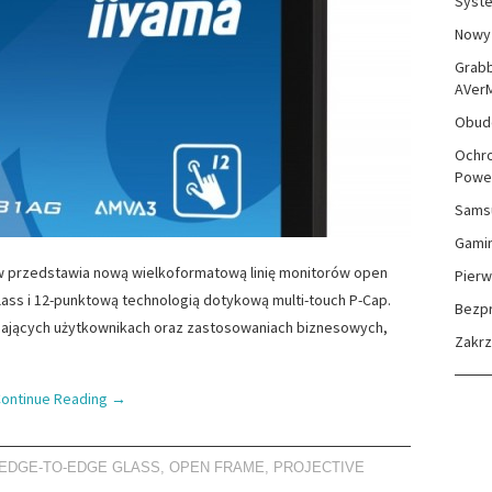
Syste
Nowy 
Grabb
AVer
Obudo
Ochro
Powe
Sams
Gami
 przedstawia nową wielkoformatową linię monitorów open
Pierw
ass i 12-punktową technologią dotykową multi-touch P-Cap.
Bezp
ających użytkownikach oraz zastosowaniach biznesowych,
Zakr
ontinue Reading
→
EDGE-TO-EDGE GLASS
,
OPEN FRAME
,
PROJECTIVE