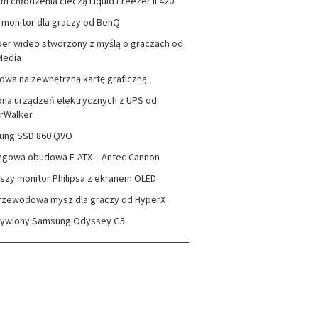
m chłodzenia cieczą Liquid Freezer II 420
monitor dla graczy od BenQ
er wideo stworzony z myślą o graczach od
Media
wa na zewnętrzną kartę graficzną
na urządzeń elektrycznych z UPS od
rWalker
ung SSD 860 QVO
ngowa obudowa E-ATX – Antec Cannon
szy monitor Philipsa z ekranem OLED
rzewodowa mysz dla graczy od HyperX
zywiony Samsung Odyssey G5